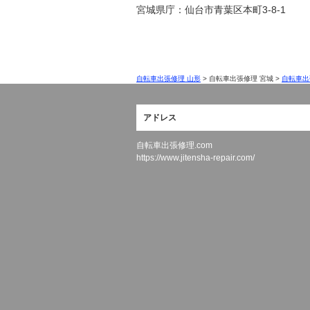
宮城県庁：仙台市青葉区本町3-8-1
自転車出張修理 山形
> 自転車出張修理 宮城 >
自転車出
アドレス
自転車出張修理.com
https://www.jitensha-repair.com/